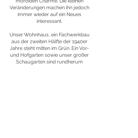
morbiden Charme. Die kleinen
Veränderungen machen ihn jedoch
immer wieder auf ein Neues
interessant.
Unser Wohnhaus, ein Fachwerkbau
aus der zweiten Hälfte der 1940er
Jahre steht mitten im Grün. Ein Vor-
und Hofgarten sowie unser großer
Schaugarten sind rundherum
angeordnet. Umgeben mit Hecken
als Sicht- und Windschutz ist es ein
Paradies für die Vogelwelt und
Kleinlebewesen. Unser über 100 m
begehbarer Heckenabschnitt aus
verschiedenen Nadelgehölzen, der
langsam von der Garteninnenseite
begrünt wird, sorgt für Erstaunen
und Wohlgefallen bei unseren
Besuchern.